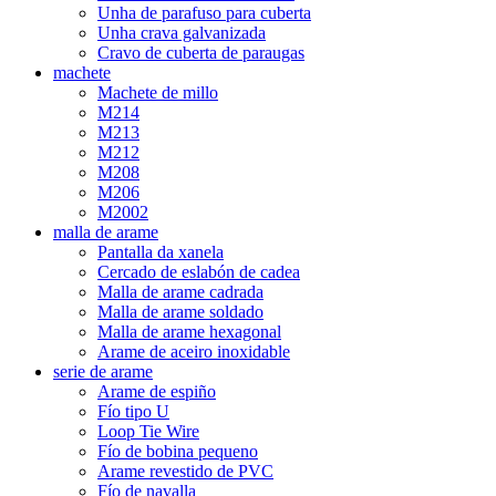
Unha de parafuso para cuberta
Unha crava galvanizada
Cravo de cuberta de paraugas
machete
Machete de millo
M214
M213
M212
M208
M206
M2002
malla de arame
Pantalla da xanela
Cercado de eslabón de cadea
Malla de arame cadrada
Malla de arame soldado
Malla de arame hexagonal
Arame de aceiro inoxidable
serie de arame
Arame de espiño
Fío tipo U
Loop Tie Wire
Fío de bobina pequeno
Arame revestido de PVC
Fío de navalla