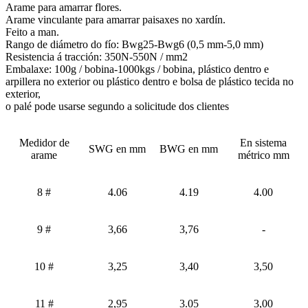
Arame para amarrar flores.
Arame vinculante para amarrar paisaxes no xardín.
Feito a man.
Rango de diámetro do fío: Bwg25-Bwg6 (0,5 mm-5,0 mm)
Resistencia á tracción: 350N-550N / mm2
Embalaxe: 100g / bobina-1000kgs / bobina, plástico dentro e
arpillera no exterior ou plástico dentro e bolsa de plástico tecida no
exterior,
o palé pode usarse segundo a solicitude dos clientes
Medidor de
En sistema
SWG en mm
BWG en mm
arame
métrico mm
8 #
4.06
4.19
4.00
9 #
3,66
3,76
-
10 #
3,25
3,40
3,50
11 #
2,95
3.05
3,00