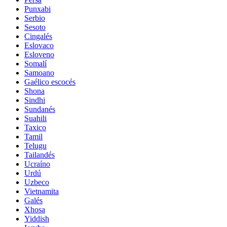
Punxabi
Serbio
Sesoto
Cingalés
Eslovaco
Esloveno
Somalí
Samoano
Gaélico escocés
Shona
Sindhi
Sundanés
Suahili
Taxico
Tamil
Telugu
Tailandés
Ucraíno
Urdú
Uzbeco
Vietnamita
Galés
Xhosa
Yiddish