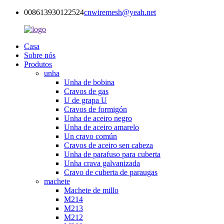
008613930122524
cnwiremesh@yeah.net
Casa
Sobre nós
Produtos
unha
Unha de bobina
Cravos de gas
U de grapa U
Cravos de formigón
Unha de aceiro negro
Unha de aceiro amarelo
Un cravo común
Cravos de aceiro sen cabeza
Unha de parafuso para cuberta
Unha crava galvanizada
Cravo de cuberta de paraugas
machete
Machete de millo
M214
M213
M212