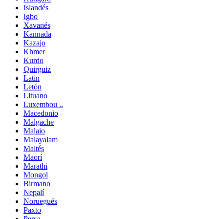
Islandés
Igbo
Xavanés
Kannada
Kazajo
Khmer
Kurdo
Quirguiz
Latín
Letón
Lituano
Luxembou ..
Macedonio
Malgache
Malaio
Malayalam
Maltés
Maorí
Marathi
Mongol
Birmano
Nepalí
Noruegués
Paxto
Persa