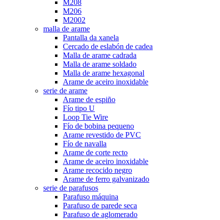
M208
M206
M2002
malla de arame
Pantalla da xanela
Cercado de eslabón de cadea
Malla de arame cadrada
Malla de arame soldado
Malla de arame hexagonal
Arame de aceiro inoxidable
serie de arame
Arame de espiño
Fío tipo U
Loop Tie Wire
Fío de bobina pequeno
Arame revestido de PVC
Fío de navalla
Arame de corte recto
Arame de aceiro inoxidable
Arame recocido negro
Arame de ferro galvanizado
serie de parafusos
Parafuso máquina
Parafuso de parede seca
Parafuso de aglomerado