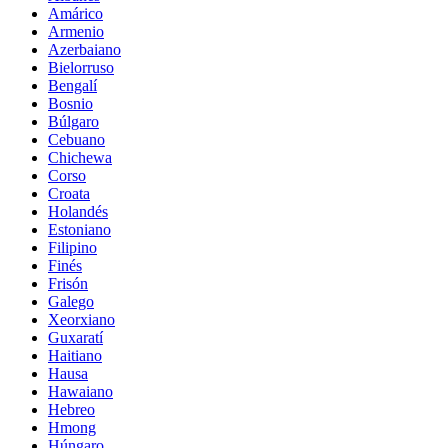
Amárico
Armenio
Azerbaiano
Bielorruso
Bengalí
Bosnio
Búlgaro
Cebuano
Chichewa
Corso
Croata
Holandés
Estoniano
Filipino
Finés
Frisón
Galego
Xeorxiano
Guxaratí
Haitiano
Hausa
Hawaiano
Hebreo
Hmong
Húngaro