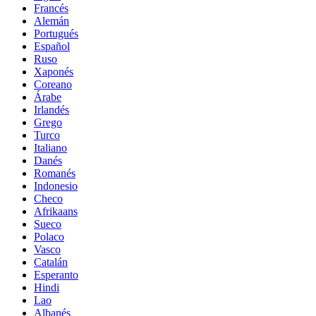
Francés
Alemán
Portugués
Español
Ruso
Xaponés
Coreano
Árabe
Irlandés
Grego
Turco
Italiano
Danés
Romanés
Indonesio
Checo
Afrikaans
Sueco
Polaco
Vasco
Catalán
Esperanto
Hindi
Lao
Albanés