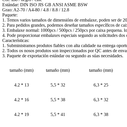
Estándar: DIN ISO JIS GB ANSI ASME BSW
Grao: A2-70 / A4-80 / 4.8 / 8.8 / 12.8
Paquete:
1. Temos varios tamaños de dimensións de embalaxe, poden ser de 20 
2. Para pedidos grandes, podemos deseñar tamaños específicos de caix
3. Embalaxe normal: 1000pcs / 500pcs / 250pcs por caixa pequena. lo
4. Pode proporcionar embalaxes especiais segundo as solicitudes dos c
Características:
1. Subministramos produtos fiables con alta calidade na entrega oport
2. Todos os nosos produtos son inspeccionados por QC antes de enva
3. Paquete de exportación estándar ou segundo as súas necesidades.
tamaño (mm)
tamaño (mm)
tamaño (mm)
4.2 * 13
5,5 * 32
6,3 * 25
4.2 * 16
5,5 * 38
6,3 * 32
4.2 * 19
5,5 * 41
6,3 * 38