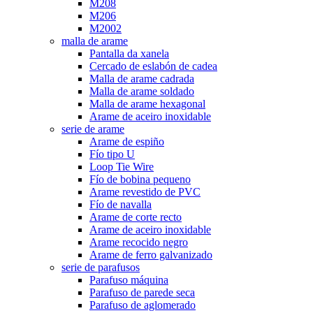
M208
M206
M2002
malla de arame
Pantalla da xanela
Cercado de eslabón de cadea
Malla de arame cadrada
Malla de arame soldado
Malla de arame hexagonal
Arame de aceiro inoxidable
serie de arame
Arame de espiño
Fío tipo U
Loop Tie Wire
Fío de bobina pequeno
Arame revestido de PVC
Fío de navalla
Arame de corte recto
Arame de aceiro inoxidable
Arame recocido negro
Arame de ferro galvanizado
serie de parafusos
Parafuso máquina
Parafuso de parede seca
Parafuso de aglomerado