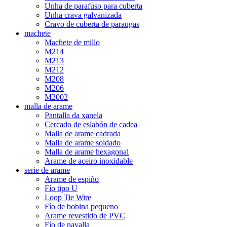
Unha de parafuso para cuberta
Unha crava galvanizada
Cravo de cuberta de paraugas
machete
Machete de millo
M214
M213
M212
M208
M206
M2002
malla de arame
Pantalla da xanela
Cercado de eslabón de cadea
Malla de arame cadrada
Malla de arame soldado
Malla de arame hexagonal
Arame de aceiro inoxidable
serie de arame
Arame de espiño
Fío tipo U
Loop Tie Wire
Fío de bobina pequeno
Arame revestido de PVC
Fío de navalla