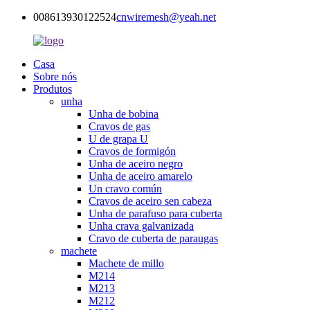
008613930122524
cnwiremesh@yeah.net
Casa
Sobre nós
Produtos
unha
Unha de bobina
Cravos de gas
U de grapa U
Cravos de formigón
Unha de aceiro negro
Unha de aceiro amarelo
Un cravo común
Cravos de aceiro sen cabeza
Unha de parafuso para cuberta
Unha crava galvanizada
Cravo de cuberta de paraugas
machete
Machete de millo
M214
M213
M212