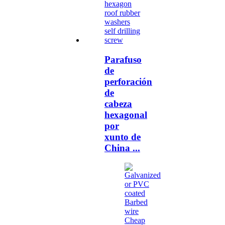
Parafuso
de
perforación
de
cabeza
hexagonal
por
xunto de
China ...