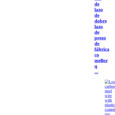
de
lazo
de
dobre
lazo
de
prezo
de
fábrica
co
mellor
q
...