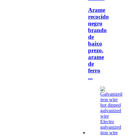
Arame
recocido
negro
brando
de
baixo
prezo.
arame
de
ferro
...