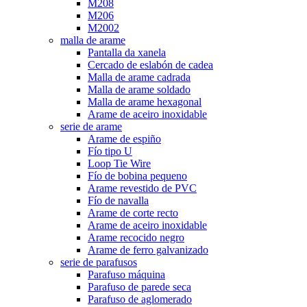
M208
M206
M2002
malla de arame
Pantalla da xanela
Cercado de eslabón de cadea
Malla de arame cadrada
Malla de arame soldado
Malla de arame hexagonal
Arame de aceiro inoxidable
serie de arame
Arame de espiño
Fío tipo U
Loop Tie Wire
Fío de bobina pequeno
Arame revestido de PVC
Fío de navalla
Arame de corte recto
Arame de aceiro inoxidable
Arame recocido negro
Arame de ferro galvanizado
serie de parafusos
Parafuso máquina
Parafuso de parede seca
Parafuso de aglomerado