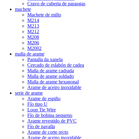
Cravo de cuberta de paraugas
machete
Machete de millo
M214
M213
M212
M208
M206
M2002
malla de arame
Pantalla da xanela
Cercado de eslabón de cadea
Malla de arame cadrada
Malla de arame soldado
Malla de arame hexagonal
Arame de aceiro inoxidable
serie de arame
Arame de espiño
Fío tipo U
Loop Tie Wire
Fío de bobina pequeno
Arame revestido de PVC
Fío de navalla
Arame de corte recto
Arame de aceiro inoxidable