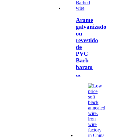
Arame
galvanizado
ou
revestido
de
PVC
Barb
barato
...