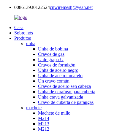
008613930122524
cnwiremesh@yeah.net
Casa
Sobre nós
Produtos
unha
Unha de bobina
Cravos de gas
U de grapa U
Cravos de formigón
Unha de aceiro negro
Unha de aceiro amarelo
Un cravo común
Cravos de aceiro sen cabeza
Unha de parafuso para cuberta
Unha crava galvanizada
Cravo de cuberta de paraugas
machete
Machete de millo
M214
M213
M212