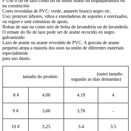
F Use o fío de lazo como fío de unión usado na empaquetadura ou
na construción
Cores revestidas de PVC: verde, amarelo branco negro etc.
Uso: protexer árbores, viños e enredaderas de soportes e enreixados,
ou erguer e unir estruturas de apoio,
Bolsas de atar ou como selo de bolsa de lavandería ou de lavandería.
O remate do fío de lazo pode ser de arame recocido en negro.
galvanizado
Lazo de arame ou arame revestido de PVC. A gravata de arame
pequeno atopa a maioría dos usos na unión de diferentes materiais
especialmente
para uso diario.
(outro tamaño
tamaño do produto
segundo as túas demandas)
8 #
4.06
4.19
4
9 #
3,66
3,76
-
10 #
3,25
3.4
3.5