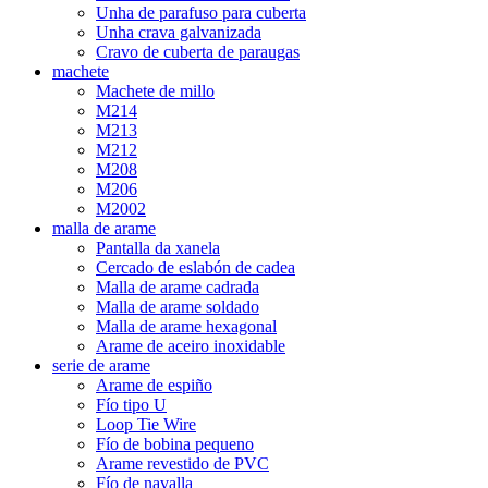
Unha de parafuso para cuberta
Unha crava galvanizada
Cravo de cuberta de paraugas
machete
Machete de millo
M214
M213
M212
M208
M206
M2002
malla de arame
Pantalla da xanela
Cercado de eslabón de cadea
Malla de arame cadrada
Malla de arame soldado
Malla de arame hexagonal
Arame de aceiro inoxidable
serie de arame
Arame de espiño
Fío tipo U
Loop Tie Wire
Fío de bobina pequeno
Arame revestido de PVC
Fío de navalla