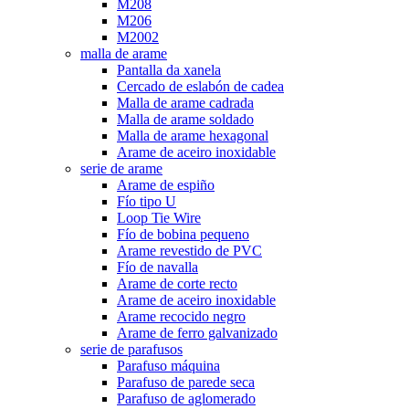
M208
M206
M2002
malla de arame
Pantalla da xanela
Cercado de eslabón de cadea
Malla de arame cadrada
Malla de arame soldado
Malla de arame hexagonal
Arame de aceiro inoxidable
serie de arame
Arame de espiño
Fío tipo U
Loop Tie Wire
Fío de bobina pequeno
Arame revestido de PVC
Fío de navalla
Arame de corte recto
Arame de aceiro inoxidable
Arame recocido negro
Arame de ferro galvanizado
serie de parafusos
Parafuso máquina
Parafuso de parede seca
Parafuso de aglomerado