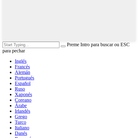
Preme Intro para buscar ou ESC
para pechar
Inglés
Francés
Alemán
Portugués
Español
Ruso
Xaponés
Coreano
Árabe
Irlandés
Grego
Turco
Italiano
Danés