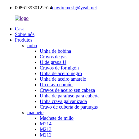
008613930122524
cnwiremesh@yeah.net
Casa
Sobre nós
Produtos
unha
Unha de bobina
Cravos de gas
U de grapa U
Cravos de formigón
Unha de aceiro negro
Unha de aceiro amarelo
Un cravo común
Cravos de aceiro sen cabeza
Unha de parafuso para cuberta
Unha crava galvanizada
Cravo de cuberta de paraugas
machete
Machete de millo
M214
M213
M212