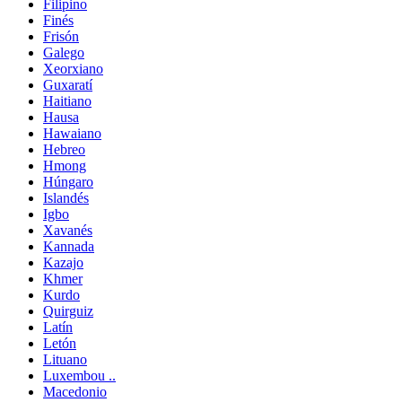
Filipino
Finés
Frisón
Galego
Xeorxiano
Guxaratí
Haitiano
Hausa
Hawaiano
Hebreo
Hmong
Húngaro
Islandés
Igbo
Xavanés
Kannada
Kazajo
Khmer
Kurdo
Quirguiz
Latín
Letón
Lituano
Luxembou ..
Macedonio