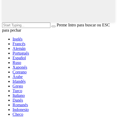
Preme Intro para buscar ou ESC
para pechar
Inglés
Francés
Alemán
Portugués
Español
Ruso
Xaponés
Coreano
Árabe
Irlandés
Grego
Turco
Italiano
Danés
Romanés
Indonesio
Checo