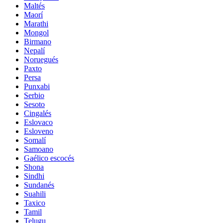
Maltés
Maorí
Marathi
Mongol
Birmano
Nepalí
Noruegués
Paxto
Persa
Punxabi
Serbio
Sesoto
Cingalés
Eslovaco
Esloveno
Somalí
Samoano
Gaélico escocés
Shona
Sindhi
Sundanés
Suahili
Taxico
Tamil
Telugu