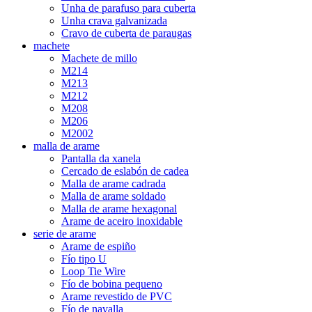
Unha de parafuso para cuberta
Unha crava galvanizada
Cravo de cuberta de paraugas
machete
Machete de millo
M214
M213
M212
M208
M206
M2002
malla de arame
Pantalla da xanela
Cercado de eslabón de cadea
Malla de arame cadrada
Malla de arame soldado
Malla de arame hexagonal
Arame de aceiro inoxidable
serie de arame
Arame de espiño
Fío tipo U
Loop Tie Wire
Fío de bobina pequeno
Arame revestido de PVC
Fío de navalla