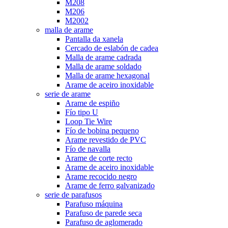
M208
M206
M2002
malla de arame
Pantalla da xanela
Cercado de eslabón de cadea
Malla de arame cadrada
Malla de arame soldado
Malla de arame hexagonal
Arame de aceiro inoxidable
serie de arame
Arame de espiño
Fío tipo U
Loop Tie Wire
Fío de bobina pequeno
Arame revestido de PVC
Fío de navalla
Arame de corte recto
Arame de aceiro inoxidable
Arame recocido negro
Arame de ferro galvanizado
serie de parafusos
Parafuso máquina
Parafuso de parede seca
Parafuso de aglomerado