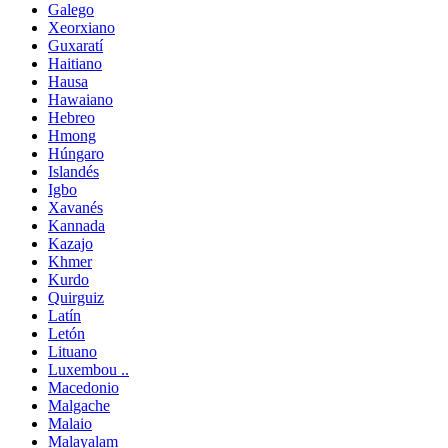
Galego
Xeorxiano
Guxaratí
Haitiano
Hausa
Hawaiano
Hebreo
Hmong
Húngaro
Islandés
Igbo
Xavanés
Kannada
Kazajo
Khmer
Kurdo
Quirguiz
Latín
Letón
Lituano
Luxembou ..
Macedonio
Malgache
Malaio
Malayalam