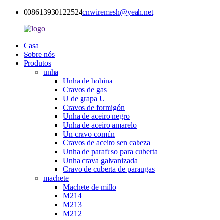
008613930122524
cnwiremesh@yeah.net
Casa
Sobre nós
Produtos
unha
Unha de bobina
Cravos de gas
U de grapa U
Cravos de formigón
Unha de aceiro negro
Unha de aceiro amarelo
Un cravo común
Cravos de aceiro sen cabeza
Unha de parafuso para cuberta
Unha crava galvanizada
Cravo de cuberta de paraugas
machete
Machete de millo
M214
M213
M212