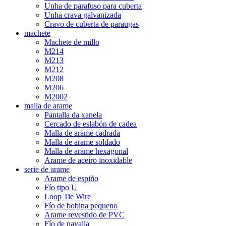
Unha de parafuso para cuberta
Unha crava galvanizada
Cravo de cuberta de paraugas
machete
Machete de millo
M214
M213
M212
M208
M206
M2002
malla de arame
Pantalla da xanela
Cercado de eslabón de cadea
Malla de arame cadrada
Malla de arame soldado
Malla de arame hexagonal
Arame de aceiro inoxidable
serie de arame
Arame de espiño
Fío tipo U
Loop Tie Wire
Fío de bobina pequeno
Arame revestido de PVC
Fío de navalla