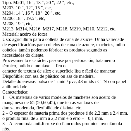
Tipo: M201, 16 ′, 18 ″, 20 ″, 22 ″, etc.,
M203, 10 ", 12", 15 ", etc,
M204; 14 ′, 16 ″, 18 ′, 20 ″, etc.,
M206; 18 ″, 19,5 ′, etc,
M208; 19 ″, etc,
M213, M314, M216, M217, M218, M219, M210, M212, etc.
Material: aceiro de forxa
Uso: agricultura para a colleita de cana de azucre. Unha variedade
de especificacións para coitelos de cana de azucre, machetes, millo
coitelos, tamén podemos fabricar os produtos segundo as
necesidades do cliente.
Procesamento e carácter: pasouse por perforación, tratamento
térmico, pulido e montaxe .. Ten o
carácter de textura de sílex e superficie lisa e fácil de manexar
Dispoñible: con asa de plástico ou asa de madeira.
Detalle do envase: bolsa de 1 unid / pvc, 48 unids / CTN con papel
antihumidade
Característica:
1 – Os materiais de varios modelos de machetes son aceiro de
manganeso de 65 (50,60,45), que ten as vantaxes de
dureza moderada, flexibilidade distinta, etc.
2 – O espesor da materia prima dos produtos é de 2,2 mm a 2,4 mm,
o produto final de 2 mm a 2,2 mm e o erro + - 0,1 mm.
3 – A tecnoloxía anti-ferruxe do flanco dos produtos inventámola
nós.