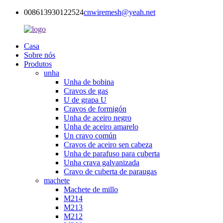
008613930122524
cnwiremesh@yeah.net
Casa
Sobre nós
Produtos
unha
Unha de bobina
Cravos de gas
U de grapa U
Cravos de formigón
Unha de aceiro negro
Unha de aceiro amarelo
Un cravo común
Cravos de aceiro sen cabeza
Unha de parafuso para cuberta
Unha crava galvanizada
Cravo de cuberta de paraugas
machete
Machete de millo
M214
M213
M212