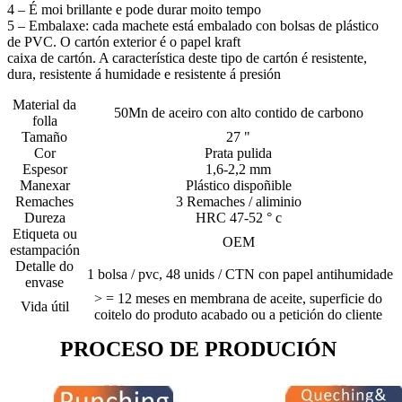
4 – É moi brillante e pode durar moito tempo
5 – Embalaxe: cada machete está embalado con bolsas de plástico
de PVC. O cartón exterior é o papel kraft
caixa de cartón. A característica deste tipo de cartón é resistente,
dura, resistente á humidade e resistente á presión
Material da
50Mn de aceiro con alto contido de carbono
folla
Tamaño
27 "
Cor
Prata pulida
Espesor
1,6-2,2 mm
Manexar
Plástico dispoñible
Remaches
3 Remaches / aliminio
Dureza
HRC 47-52 ° c
Etiqueta ou
OEM
estampación
Detalle do
1 bolsa / pvc, 48 unids / CTN con papel antihumidade
envase
> = 12 meses en membrana de aceite, superficie do
Vida útil
coitelo do produto acabado ou a petición do cliente
PROCESO DE PRODUCIÓN