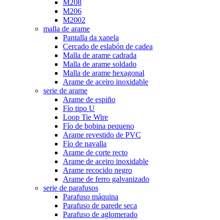
M208
M206
M2002
malla de arame
Pantalla da xanela
Cercado de eslabón de cadea
Malla de arame cadrada
Malla de arame soldado
Malla de arame hexagonal
Arame de aceiro inoxidable
serie de arame
Arame de espiño
Fío tipo U
Loop Tie Wire
Fío de bobina pequeno
Arame revestido de PVC
Fío de navalla
Arame de corte recto
Arame de aceiro inoxidable
Arame recocido negro
Arame de ferro galvanizado
serie de parafusos
Parafuso máquina
Parafuso de parede seca
Parafuso de aglomerado