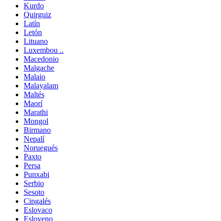
Kurdo
Quirguiz
Latín
Letón
Lituano
Luxembou ..
Macedonio
Malgache
Malaio
Malayalam
Maltés
Maorí
Marathi
Mongol
Birmano
Nepalí
Noruegués
Paxto
Persa
Punxabi
Serbio
Sesoto
Cingalés
Eslovaco
Esloveno